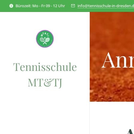
Bürozeit: Mo - Fr 09 - 12 Uhr
info@tennisschule-in-dresden.
Anm
Tennisschule
MT&TJ