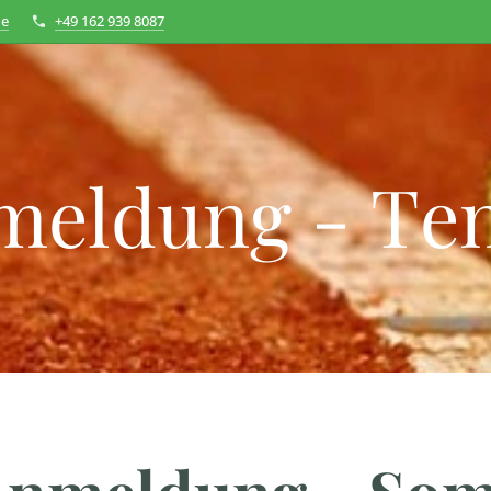
de
+49 162 939 8087
eldung - Ten