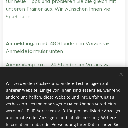
für neue Tipps und probieren Sie die gleich mit
unseren Trainer aus. Wir wünschen Ihnen viel
Spaß dabei.
Anmeldung:
mind. 48 Stunden im Voraus via
Anmeldeformular unten
Abmeldung:
mind. 24 Stunden im Voraus via
Email: info@tennisschule-in-dresden.de
Wir verwenden Cookies und andere Technologien auf
Das Doppeltraining wird ab 3 Teilnehmer
unserer Website. Einige von ihnen sind essenziell, während
durchgeführt. Teilnahme nach Eingang der
andere uns helfen, diese Website und Ihre Erfahrung zu
Anmeldung. Bei einer Absage werden Sie von
verbessern. Personenbezogene Daten können verarbeitet
uns benachrichtigt.
werden (z. B. IP-Adressen), z. B. für personalisierte Anzeigen
und Inhalte oder Anzeigen- und Inhaltsmessung. Weitere
Informationen über die Verwendung Ihrer Daten finden Sie